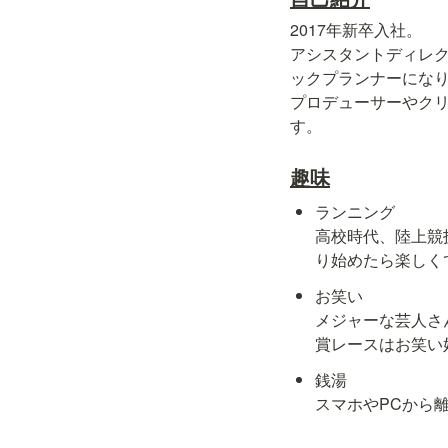
2017年新卒入社。

アシスタントディレク
ックプランナーになり
プロデューサーやクリ
す。
趣味
ランニング

高校時代、陸上競
り始めたら楽しく
お笑い

メジャーな芸人さ
賞レースはお笑い
銭湯

スマホやPCから