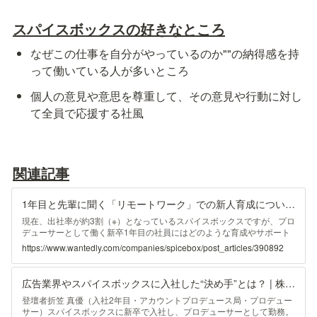
スパイスボックスの好きなところ
なぜこの仕事を自分がやっているのか""の納得感を持
って働いている人が多いところ
個人の意見や意思を尊重して、その意見や行動に対し
て全員で応援する社風
関連記事
1年目と先輩に聞く「リモートワーク」での新人育成について | 株式会社スパイスボックス
現在、出社率が約3割（※）となっているスパイスボックスですが、プロ
デューサーとして働く新卒1年目の社員にはどのような育成やサポート
があったのか、同じチームの先輩（育成担当）も交えて聞いてきまし
https://www.wantedly.com/companies/spicebox/post_articles/390892
た...
広告業界やスパイスボックスに入社した“決め手”とは？ | 株式会社スパイスボックス
登壇者折笠 真優（入社2年目・アカウントプロデュース局・プロデュー
サー）スパイスボックスに新卒で入社し、プロデューサーとして勤務。